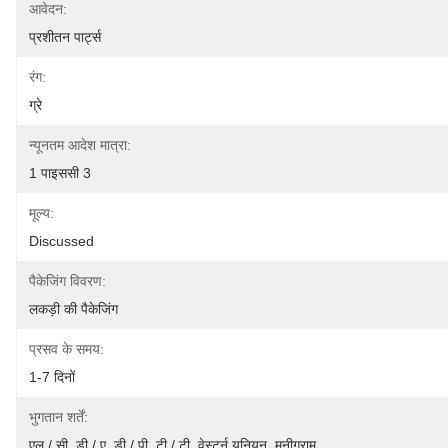
आवेदन:
प्रशीतन पार्ट्स
रंग:
ग्रे
न्यूनतम आदेश मात्रा:
1 पाइससी 3
मूल्य:
Discussed
पैकेजिंग विवरण:
लकड़ी की पैकेजिंग
प्रसव के समय:
1-7 दिनों
भुगतान शर्तें:
एल / सी, डी / ए, डी / पी, टी / टी, वेस्टर्न यूनियन, मनीग्राम