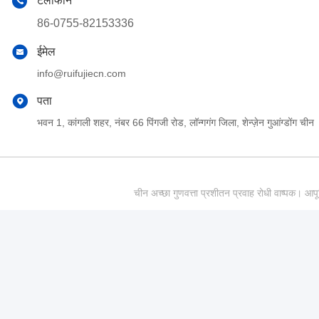
टेलीफोन
86-0755-82153336
ईमेल
info@ruifujiecn.com
पता
भवन 1, कांगली शहर, नंबर 66 पिंगजी रोड, लॉन्गगंग जिला, शेन्ज़ेन गुआंग्डोंग चीन
चीन अच्छा गुणवत्ता प्रशीतन प्रवाह रोधी वाष्पक।