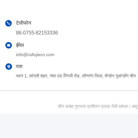
टेलीफोन
86-0755-82153336
ईमेल
info@ruifujiecn.com
पता
भवन 1, कांगली शहर, नंबर 66 पिंगजी रोड, लॉन्गगंग जिला, शेन्ज़ेन गुआंग्डोंग चीन
चीन अच्छा गुणवत्ता प्रशीतन प्रवाह रोधी वाष्पक।