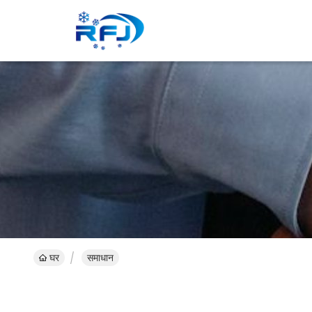
घर
समाधान