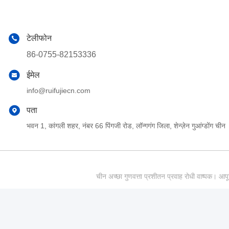
टेलीफोन
86-0755-82153336
ईमेल
info@ruifujiecn.com
पता
भवन 1, कांगली शहर, नंबर 66 पिंगजी रोड, लॉन्गगंग जिला, शेन्ज़ेन गुआंग्डोंग चीन
चीन अच्छा गुणवत्ता प्रशीतन प्रवाह रोधी वाष्पक।