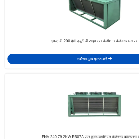
एफएनवी-200 हेवी-ड्यूटी वी टाइप एयर कंडीशनर कंडेनसर छत पर
सर्वोत्तम मूल्य प्राप्त करें
FNV-240 79.2KW R507A एयर कूल्ड कमर्शियल कंडेनसर कोल्ड रूम क