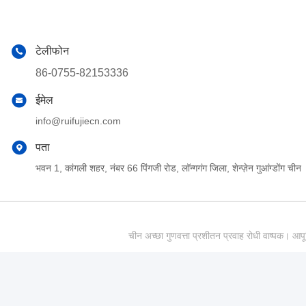
टेलीफोन
86-0755-82153336
ईमेल
info@ruifujiecn.com
पता
भवन 1, कांगली शहर, नंबर 66 पिंगजी रोड, लॉन्गगंग जिला, शेन्ज़ेन गुआंग्डोंग चीन
चीन अच्छा गुणवत्ता प्रशीतन प्रवाह रोधी वाष्पक।