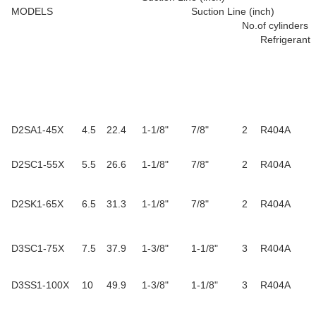
MODELS
Suction Line (inch)
No.of cylinders
Refrigerant
D2SA1-45X
4.5
22.4
1-1/8"
7/8"
2
R404A
D2SC1-55X
5.5
26.6
1-1/8"
7/8"
2
R404A
D2SK1-65X
6.5
31.3
1-1/8"
7/8"
2
R404A
D3SC1-75X
7.5
37.9
1-3/8"
1-1/8"
3
R404A
D3SS1-100X
10
49.9
1-3/8"
1-1/8"
3
R404A