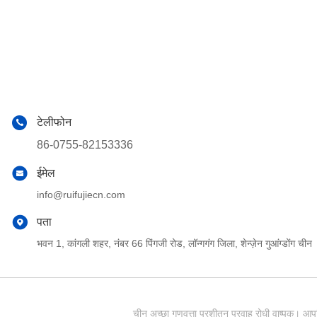
टेलीफोन
86-0755-82153336
ईमेल
info@ruifujiecn.com
पता
भवन 1, कांगली शहर, नंबर 66 पिंगजी रोड, लॉन्गगंग जिला, शेन्ज़ेन गुआंग्डोंग चीन
चीन अच्छा गुणवत्ता प्रशीतन प्रवाह रोधी वाष्पक।