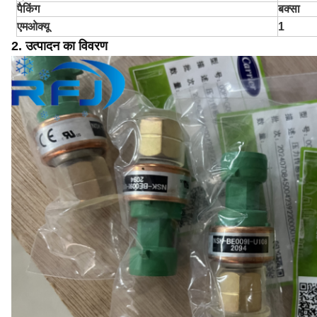
पैकिंग
बक्सा
एमओक्यू
1
2.
उत्पादन का विवरण