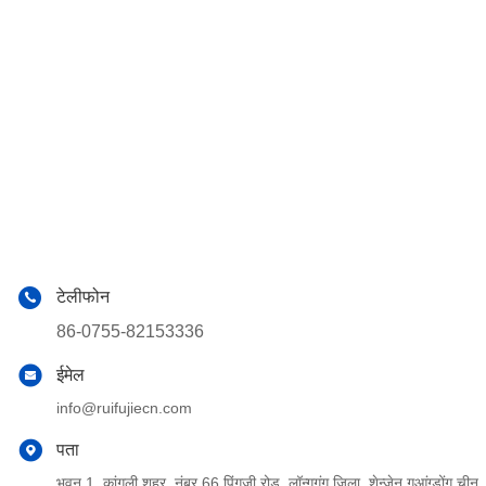
टेलीफोन
86-0755-82153336
ईमेल
info@ruifujiecn.com
पता
भवन 1, कांगली शहर, नंबर 66 पिंगजी रोड, लॉन्गगंग जिला, शेन्ज़ेन गुआंग्डोंग चीन