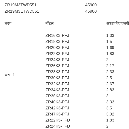
ZR19M3TWD551
45900
ZR19M3ETWD551
45900
चरण
मॉडल
अश्वशक्ति/एचपी
ZR16K3-PFJ
1.33
ZR18K3-PFJ
1.5
ZR20K3-PFJ
1.69
ZR22K3-PFJ
1.83
ZR24K3-PFJ
2
ZR26K3-PFJ
2.17
ZR28K3-PFJ
2.33
चरण 1
ZR30K3-PFJ
2.5
ZR32K3-PFJ
2.67
ZR34K3-PFJ
2.83
ZR36K3-PFJ
3
ZR40K3-PFJ
3.33
ZR42K3-PFJ
3.5
ZR47K3-PFJ
3.92
ZR22K3-TFD
1.83
ZR24K3-TFD
2