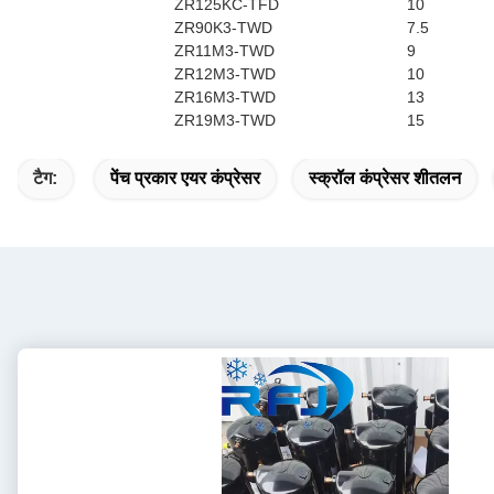
ZR125KC-TFD
10
ZR90K3-TWD
7.5
ZR11M3-TWD
9
ZR12M3-TWD
10
ZR16M3-TWD
13
ZR19M3-TWD
15
टैग:
पेंच प्रकार एयर कंप्रेसर
स्क्रॉल कंप्रेसर शीतलन