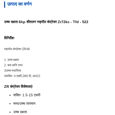
उत्पाद का वर्णन
उच्च दक्षता 6hp शीतलन स्क्रॉल कंप्रेसर Zr72kc - Tfd - 522
विनिर्देशः
स्क्रॉल कंप्रेसर ZR48
1. उच्च दक्षता
2. कम ध्वनि स्तर
3उच्च स्थायित्व
4शक्तिः 4 एचपी,380 वी, आर22
ZR कंप्रेसर विशेषताएंः
शक्तिः 1.5-15 एचपी
मध्य/उच्च तापमान
उच्च दक्षता