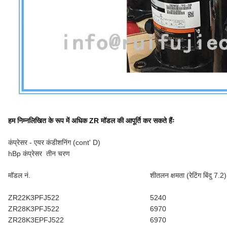
हम निम्नलिखित के रूप में अधिक ZR मॉडल की आपूर्ति कर सकते हैंः
कंप्रेसर - एयर कंडीशनिंग (cont' D)
hBp कंप्रेसर ️ तीन चरण
मॉडल नं.
शीतलन क्षमता (रेटिंग बिंदु 7.2)
ZR22K3PFJ522
5240
ZR28K3PFJ522
6970
ZR28K3EPFJ522
6970