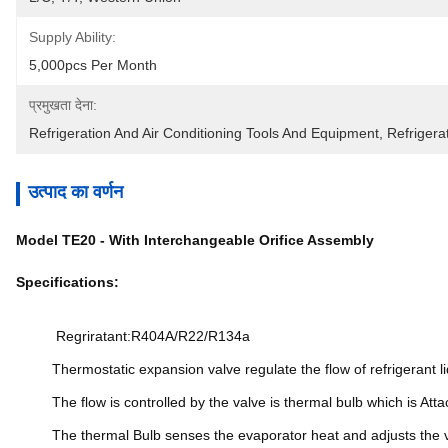
Supply Ability:
5,000pcs Per Month
प्रमुखता देना:
Refrigeration And Air Conditioning Tools And Equipment
, 
Refrigera
उत्पाद का वर्णन
Model TE20 - With Interchangeable Orifice Assembly
Specifications:
Regriratant:R404A/R22/R134a
Thermostatic expansion valve regulate the flow of refrigerant l
The flow is controlled by the valve is thermal bulb which is Atta
The thermal Bulb senses the evaporator heat and adjusts the val