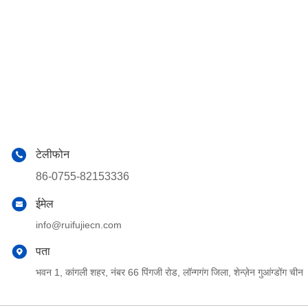
टेलीफोन
86-0755-82153336
ईमेल
info@ruifujiecn.com
पता
भवन 1, कांगली शहर, नंबर 66 पिंगजी रोड, लॉन्गगंग जिला, शेन्ज़ेन गुआंग्डोंग चीन