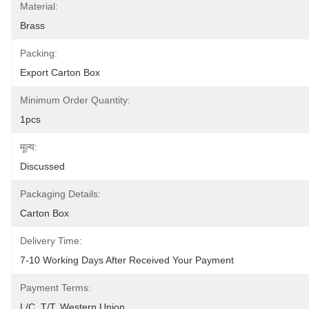
Material:
Brass
Packing:
Export Carton Box
Minimum Order Quantity:
1pcs
मूल्य:
Discussed
Packaging Details:
Carton Box
Delivery Time:
7-10 Working Days After Received Your Payment
Payment Terms:
L/C, T/T, Western Union