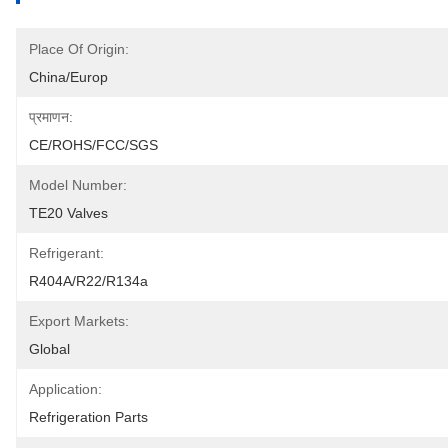
Place Of Origin:
China/Europ
प्रमाणन:
CE/ROHS/FCC/SGS
Model Number:
TE20 Valves
Refrigerant:
R404A/R22/R134a
Export Markets:
Global
Application:
Refrigeration Parts