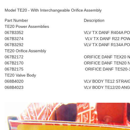
Model TE20 - With Interchangeable Orifice Assembly
Part Number
Description
TE20 Power Assemblies
067B3352
VLV TX DANF R404A P
067B3274
VLV TX DANF R22 POW
067B3292
VLV TX DANF R134A P
TE20 Orifice Assembly
067B2172
ORIFICE DANF TEX20 
067B2170
ORIFICE DANF TEN20 
067B2175
ORIFICE DANF TES20-1
TE20 Valve Body
068B4020
VLV BODY TE12 STRAI
068B4023
VLV BODY TE12/20 AN