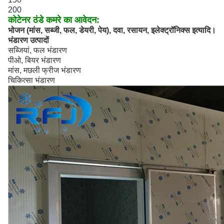
200
कोटेनर ठंडे कमरे का आवेदन:
भोजन (मांस, सब्जी, फल, डेयरी, पेय), दवा, रसायन, इलेक्ट्रॉनिक्स इत्यादि।
भंडारण उत्पादों
सब्जियां, फल भंडारण
पीओ, बियर भंडारण
मांस, मछली फ्रीज भंडारण
चिकित्सा भंडारण