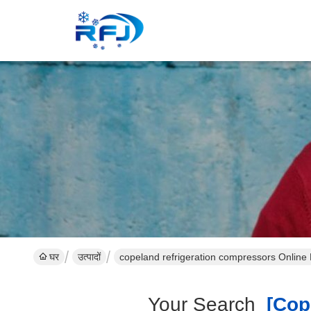
घर
उत्पादों
copeland refrigeration compressors Online
Your Search
[cope