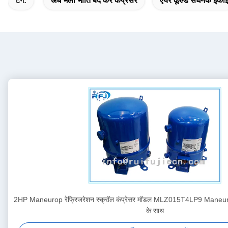
टैग:
अर्ध भली भांति बंद कर कंप्रेसर
एयर कूल्ड संघनक इका
2HP Maneurop रेफ्रिजरेशन स्क्रॉल कंप्रेसर मॉडल MLZ015T4LP9 Maneurop क
के साथ