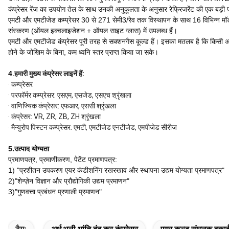
कंप्रेसर रेंज का उपयोग तेल के साथ उनकी अनुकूलता के अनुसार रेफ्रिजरेंट की एक बड़
एमटी और एमटीजेड कम्प्रेसर 30 से 271 सेमी3/रेव तक विस्थापन के साथ 16 विभिन्न मॉड
संस्करण (ऑयल इक्वलाइजेशन + ऑयल साइट ग्लास) में उपलब्ध हैं।
एमटी और एमटीजेड कंप्रेसर पूरी तरह से सक्शनगैस कूल्ड हैं। इसका मतलब है कि किसी अति
होने के जोखिम के बिना, कम ध्वनि स्तर प्राप्त किया जा सके।
4
.
हमारी मुख्य कंप्रेसर लाइनें हैं:
· कम्प्रेसर
· परफॉर्मर कम्प्रेसर: एसएम, एसजेड, एसएच श्रृंखला
· वाणिज्यिक कंप्रेसर: एफआर, एससी श्रृंखला
· कंप्रेसर: VR, ZR, ZB, ZH श्रृंखला
· मैन्युरोप पिस्टन कम्प्रेसर: एमटी, एमटीजेड एनटीजेड, एमपीजेड सीरीज
5.
उत्पाद योग्यता
प्रमाणपत्र, प्रमाणीकरण, पेटेंट प्रमाणपत्र:
1) "प्रशीतन उपकरण एयर कंडीशनिंग रखरखाव और स्थापना उद्यम योग्यता प्रमाणपत्र"
2)"शेन्ज़ेन विज्ञान और प्रौद्योगिकी उद्यम प्रमाणन"
3)"गुणवत्ता प्रबंधन प्रणाली प्रमाणन"