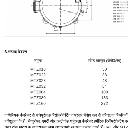
3.
उत्पाद विवरण
नमूना
स्वेप्ट वॉल्यूम (सेमी3/रेव)
MTZ018
30
MTZ022
38
MTZ028
48
MTZ032
54
MTZ064
108
MTZ080
136
MTZ160
272
वाणिज्यिक कंप्रेसर से मानेयूरोप® रिसीप्रोकेटिंग कंप्रेसर विशेष रूप से परिचालन स्थितिय
परिशुद्धता के हैं। मैन्युरोप® एमटी और एमटीजेड श्रृंखला कंप्रेसर हर्मेटिक रिसीप्रोकेटि
उच्च टोक़ मोटर्स के सकारात्मक लाभ गुणवत्तापूर्ण स्थापना प्रदान करते हैं। MT और