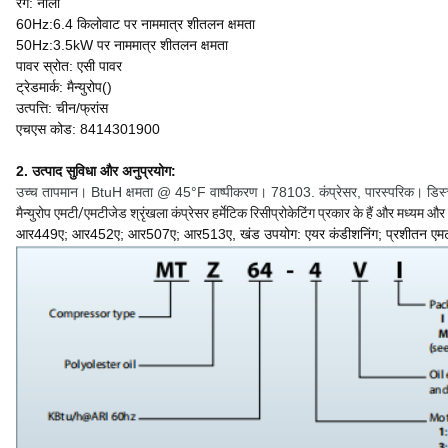
रंग: नीला
60Hz:6.4 किलोवाट पर नाममात्र शीतलन क्षमता
50Hz:3.5kW पर नाममात्र शीतलन क्षमता
पावर स्रोत: एसी पावर
ट्रेडमार्क: मैन्युरोप()
उत्पत्ति: चीन/फ्रांस
एचएस कोड: 8414301900
2. उत्पाद सुविधा और अनुप्रयोग:
उच्च तापमान। BtuH क्षमता @ 45°F वाष्पीकरण। 78103. कंप्रेसर
, पारस्परिक। डिस
मैन्युरोप एमटी/एमटीजेड श्रृंखला कंप्रेसर हर्मेटिक रिसीप्रोकेटिंग प्रकार के हैं और मध्यम 
आर449ए; आर452ए; आर507ए; आर513ए, खंड उपयोग: एयर कंडीशनिंग; प्रशीतन एमटी, कं