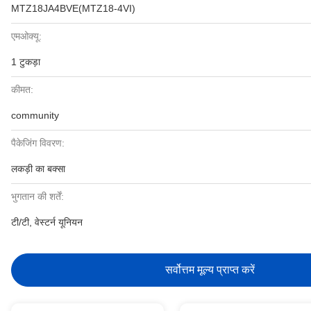
MTZ18JA4BVE(MTZ18-4VI)
एमओक्यू:
1 टुकड़ा
कीमत:
community
पैकेजिंग विवरण:
लकड़ी का बक्सा
भुगतान की शर्तें:
टी/टी, वेस्टर्न यूनियन
सर्वोत्तम मूल्य प्राप्त करें