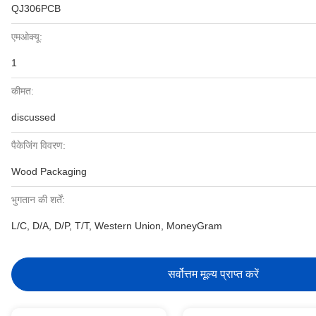
QJ306PCB
एमओक्यू:
1
कीमत:
discussed
पैकेजिंग विवरण:
Wood Packaging
भुगतान की शर्तें:
L/C, D/A, D/P, T/T, Western Union, MoneyGram
सर्वोत्तम मूल्य प्राप्त करें