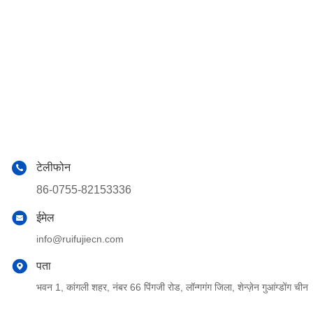
टेलीफोन
86-0755-82153336
ईमेल
info@ruifujiecn.com
पता
भवन 1, कांगली शहर, नंबर 66 पिंगजी रोड, लॉन्गगंग जिला, शेन्ज़ेन गुआंग्डोंग चीन