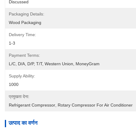
Discussed
Packaging Details:
Wood Packaging
Delivery Time:
1-3
Payment Terms:
L/C, D/A, D/P, T/T, Western Union, MoneyGram
Supply Ability:
1000
प्रमुखता देना:
Refrigerant Compressor
, 
Rotary Compressor For Air Conditioner
उत्पाद का वर्णन