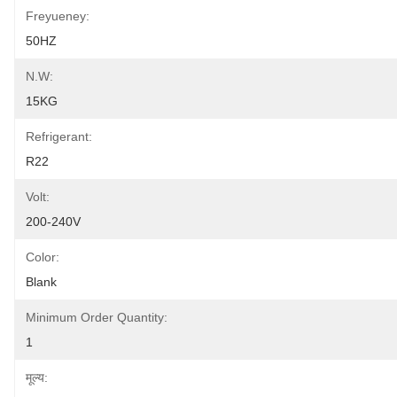
Freyueney:
50HZ
N.W:
15KG
Refrigerant:
R22
Volt:
200-240V
Color:
Blank
Minimum Order Quantity:
1
मूल्य: