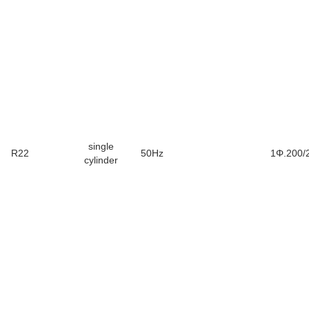
single
R22
50Hz
1Φ.200/
cylinder